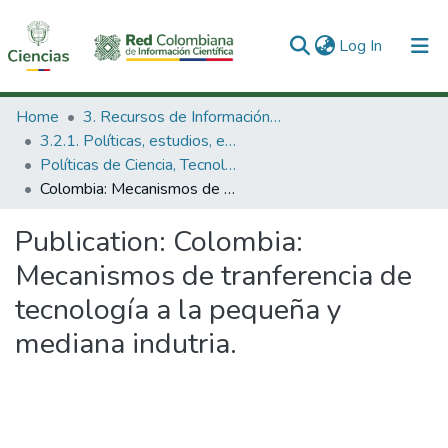
(current)
Log In
Communities & Collections
Home
3. Recursos de Información Científica y Tecnológica
3.2.1. Políticas, estudios, evaluaciones e indicadores de CTeI
All of DSpace
Políticas de Ciencia, Tecnología e Innovación
Colombia: Mecanismos de tranferencia de tecnología a la pequeña y mediana indutria.
Statistics
Publication:
Colombia:
Mecanismos de tranferencia de
tecnología a la pequeña y
mediana indutria.