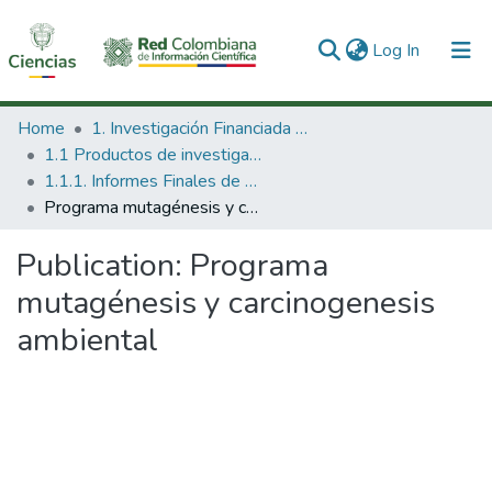
(current)
Log In
Communities & Collections
Home
1. Investigación Financiada con Recursos Públicos
1.1 Productos de investigación
All of DSpace
1.1.1. Informes Finales de Proyectos de Investigación
Programa mutagénesis y carcinogenesis ambiental
Statistics
Publication:
Programa
mutagénesis y carcinogenesis
ambiental