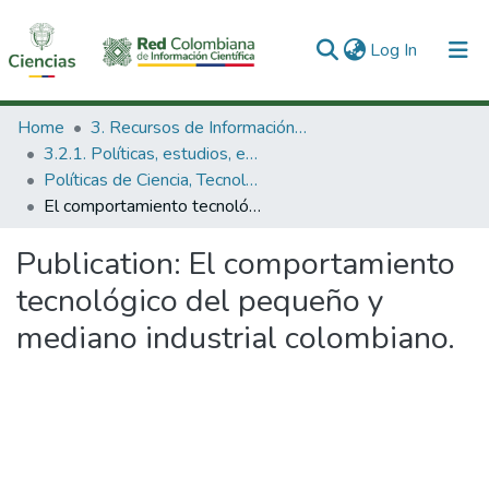
(current)
Log In
Communities & Collections
Home
3. Recursos de Información Científica y Tecnológica
3.2.1. Políticas, estudios, evaluaciones e indicadores de CTeI
All of DSpace
Políticas de Ciencia, Tecnología e Innovación
El comportamiento tecnológico del pequeño y mediano industrial colombiano.
Statistics
Publication:
El comportamiento
tecnológico del pequeño y
mediano industrial colombiano.