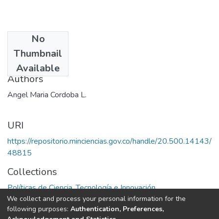
No
Date
Thumbnail
1985
Available
Authors
Angel Maria Cordoba L.
URI
https://repositorio.minciencias.gov.co/handle/20.500.14143/
48815
Collections
Políticas de Ciencia, Tecnología e Innovación
We collect and process your personal information for the
following purposes:
Authentication, Preferences,
Full item page