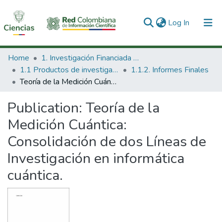
(current)
Log In
Communities & Collections
Home
1. Investigación Financiada con Recursos Públicos
1.1 Productos de investigación
1.1.2. Informes Finales
All of DSpace
Teoría de la Medición Cuántica: Consolidación de dos Líneas de Investigación en informática cuántica.
Statistics
Publication:
Teoría de la
Medición Cuántica:
Consolidación de dos Líneas de
Investigación en informática
cuántica.