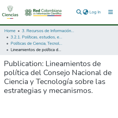
(current)
Log In
Communities & Collections
Home
3. Recursos de Información Científica y Tecnológica
3.2.1. Políticas, estudios, evaluaciones e indicadores de CTeI
All of DSpace
Políticas de Ciencia, Tecnología e Innovación
Lineamientos de política del Consejo Nacional de Ciencia y Tecnología sobre las estrategias y mecanismos.
Statistics
Publication:
Lineamientos de
política del Consejo Nacional de
Ciencia y Tecnología sobre las
estrategias y mecanismos.