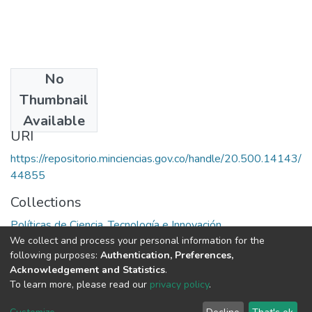
No
Publisher
Thumbnail
Colciencias
Available
URI
https://repositorio.minciencias.gov.co/handle/20.500.14143/
44855
Collections
Políticas de Ciencia, Tecnología e Innovación
We collect and process your personal information for the
following purposes:
Authentication, Preferences,
Full item page
Acknowledgement and Statistics
.
To learn more, please read our
privacy policy
.
DSpace software
copyright © 2002-2026
LYRASIS
Cookie
Privacy
End User
Send