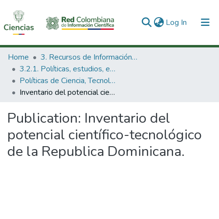
(current)
Log In
Communities & Collections
Home
3. Recursos de Información Científica y Tecnológica
3.2.1. Políticas, estudios, evaluaciones e indicadores de CTeI
All of DSpace
Políticas de Ciencia, Tecnología e Innovación
Inventario del potencial científico-tecnológico de la Republica Dominicana.
Statistics
Publication:
Inventario del
potencial científico-tecnológico
de la Republica Dominicana.