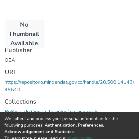
No
Date
Thumbnail
1974
Available
Publisher
OEA
URI
https://repositorio.minciencias.gov.co/handle/20.500.14143/
49843
Collections
Políticas de Ciencia, Tecnología e Innovación
We collect and process your personal information for the
following purposes:
Authentication, Preferences,
Full item page
Acknowledgement and Statistics
.
To learn more, please read our
privacy policy
.