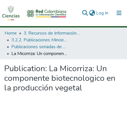
(current)
Log In
Communities & Collections
Home
3. Recursos de Información Científica y Tecnológica
3.2.2. Publicaciones Minciencias
All of DSpace
Publicaciones seriadas de Minciencias
La Micorriza: Un componente biotecnologico en la producción vegetal
Statistics
Publication:
La Micorriza: Un
componente biotecnologico en
la producción vegetal