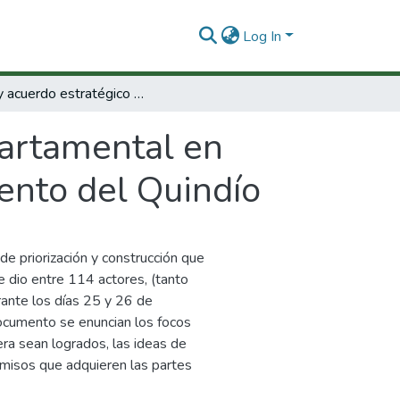
Log In
Plan y acuerdo estratégico departamental en ciencia, tecnología e innovación : Departamento del Quindío
partamental en
mento del Quindío
de priorización y construcción que
e dio entre 114 actores, (tanto
ante los días 25 y 26 de
ocumento se enuncian los focos
ra sean logrados, las ideas de
omisos que adquieren las partes