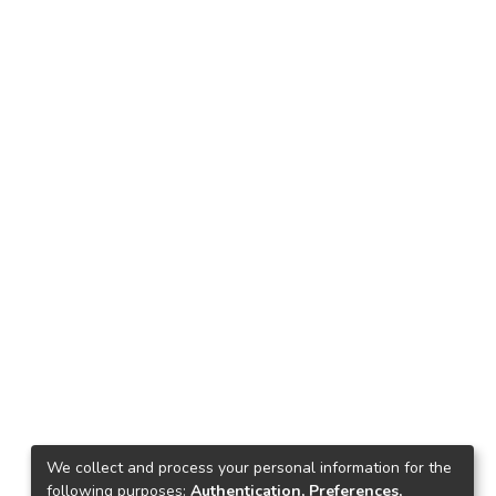
3
We collect and process your personal information for the
following purposes:
Authentication, Preferences,