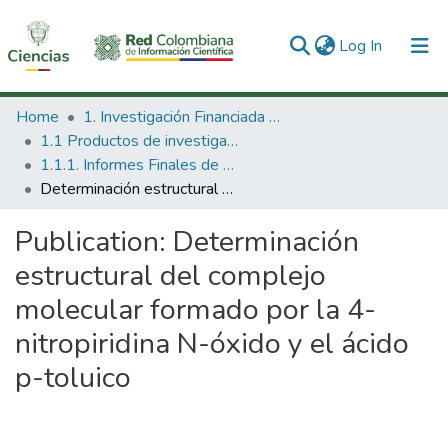
(current)
Log In
Communities & Collections
Home
1. Investigación Financiada con Recursos Públicos
1.1 Productos de investigación
All of DSpace
1.1.1. Informes Finales de Proyectos de Investigación
Determinación estructural del complejo molecular formado por la 4-nitropiridina N-óxido y el ácido p-toluico
Statistics
Publication:
Determinación
estructural del complejo
molecular formado por la 4-
nitropiridina N-óxido y el ácido
p-toluico