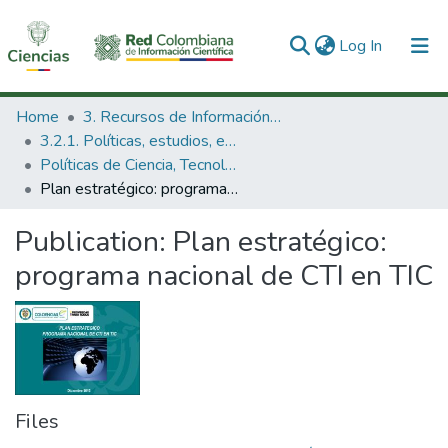
(current)
Log In
Communities & Collections
Home
3. Recursos de Información Científica y Tecnológica
3.2.1. Políticas, estudios, evaluaciones e indicadores de CTeI
All of DSpace
Políticas de Ciencia, Tecnología e Innovación
Plan estratégico: programa nacional de CTI en TIC
Statistics
Publication:
Plan estratégico:
programa nacional de CTI en TIC
Files