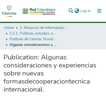
(current)
Log In
Communities & Collections
Home
3. Recursos de Información Científica y Tecnológica
3.2.1. Políticas, estudios, evaluaciones e indicadores de CTeI
All of DSpace
Políticas de Ciencia, Tecnología e Innovación
Algunas consideraciones y experiencias sobre nuevas formasdecooperaciontecnica internacional.
Statistics
Publication:
Algunas
consideraciones y experiencias
sobre nuevas
formasdecooperaciontecnica
internacional.