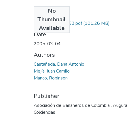
No
Files
Thumbnail
8242-07-13163.pdf
(101.28 MB)
Available
Date
2005-03-04
Authors
Castañeda, Daría Antonio
Mejía, Juan Camilo
Manco, Robinson
Publisher
Asociación de Bananeros de Colombia , Augura
Colciencias