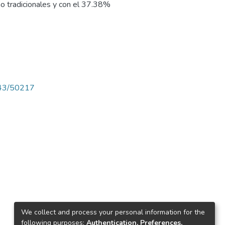
o tradicionales y con el 37.38%
4143/50217
We collect and process your personal information for the
following purposes:
Authentication, Preferences,