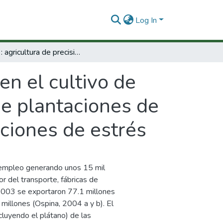
Log In
Linea : agricultura de precisión en el cultivo de banano, estudio de la respuesta espectral de plantaciones de musa acuminata AAA bajo diferentes condiciones de estrés
 en el cultivo de
de plantaciones de
ciones de estrés
e empleo generando unos 15 mil
or del transporte, fábricas de
 2003 se exportaron 77.1 millones
illones (Ospina, 2004 a y b). El
luyendo el plátano) de las