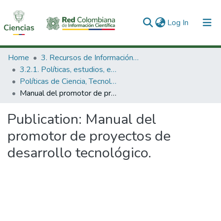
(current)
Log In
Communities & Collections
Home
3. Recursos de Información Científica y Tecnológica
3.2.1. Políticas, estudios, evaluaciones e indicadores de CTeI
All of DSpace
Políticas de Ciencia, Tecnología e Innovación
Manual del promotor de proyectos de desarrollo tecnológico.
Statistics
Publication:
Manual del
promotor de proyectos de
desarrollo tecnológico.