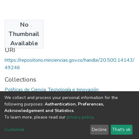
No
Date
Thumbnail
1985
Available
URI
https://repositorio.minciencias.gov.co/handle/20.500.14143/
49246
Collections
Políticas de Ciencia, Tecnología e Innovación
We collect and process your personal information for the
Full item page
following purposes:
Authentication, Preferences,
Acknowledgement and Statistics
.
To learn more, please read our
privacy policy
.
DSpace software
copyright © 2002-2026
LYRASIS
Cookie
Privacy
End User
Send
Customize
Decline
That's ok
settings
policy
Agreement
Feedback