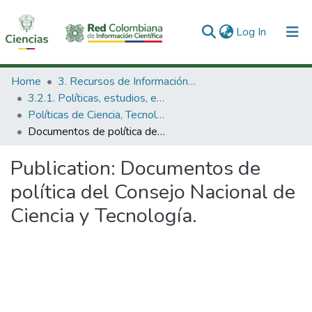
(current)
Log In
Communities & Collections
Home
3. Recursos de Información Científica y Tecnológica
3.2.1. Políticas, estudios, evaluaciones e indicadores de CTeI
All of DSpace
Políticas de Ciencia, Tecnología e Innovación
Documentos de política del Consejo Nacional de Ciencia y Tecnología.
Statistics
Publication:
Documentos de
política del Consejo Nacional de
Ciencia y Tecnología.