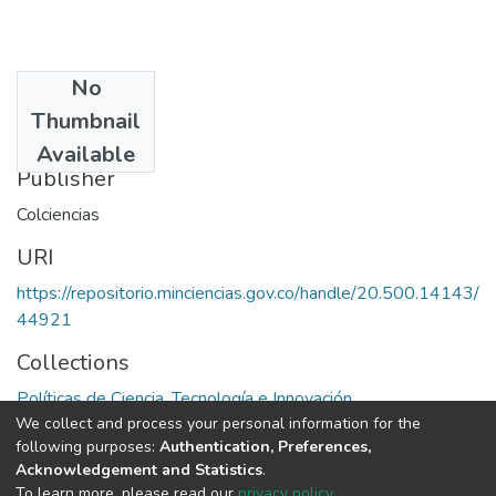
No
Date
Thumbnail
1996
Available
Publisher
Colciencias
URI
https://repositorio.minciencias.gov.co/handle/20.500.14143/
44921
Collections
Políticas de Ciencia, Tecnología e Innovación
We collect and process your personal information for the
following purposes:
Authentication, Preferences,
Full item page
Acknowledgement and Statistics
.
To learn more, please read our
privacy policy
.