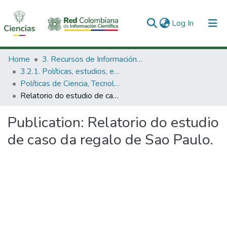
(current)
Log In
Communities & Collections
Home
3. Recursos de Información Científica y Tecnológica
3.2.1. Políticas, estudios, evaluaciones e indicadores de CTeI
All of DSpace
Políticas de Ciencia, Tecnología e Innovación
Relatorio do estudio de caso da regalo de Sao Paulo.
Statistics
Publication:
Relatorio do estudio
de caso da regalo de Sao Paulo.