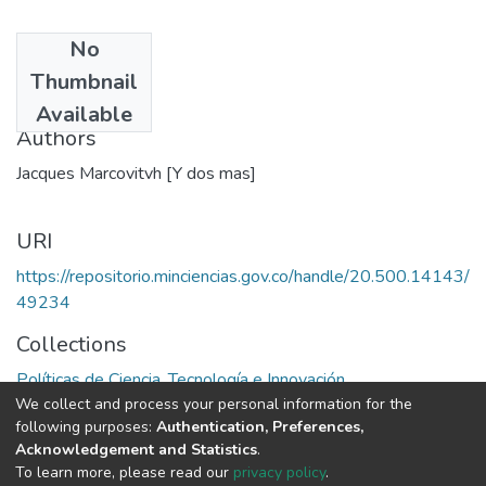
No
Date
Thumbnail
1987
Available
Authors
Jacques Marcovitvh [Y dos mas]
URI
https://repositorio.minciencias.gov.co/handle/20.500.14143/
49234
Collections
Políticas de Ciencia, Tecnología e Innovación
We collect and process your personal information for the
following purposes:
Authentication, Preferences,
Full item page
Acknowledgement and Statistics
.
To learn more, please read our
privacy policy
.