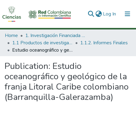
(current)
Log In
Communities & Collections
Home
1. Investigación Financiada con Recursos Públicos
1.1 Productos de investigación
1.1.2. Informes Finales
All of DSpace
Estudio oceanográfico y geológico de la franja Litoral Caribe colombiano (Barranquilla-Galerazamba)
Statistics
Publication:
Estudio
oceanográfico y geológico de la
franja Litoral Caribe colombiano
(Barranquilla-Galerazamba)