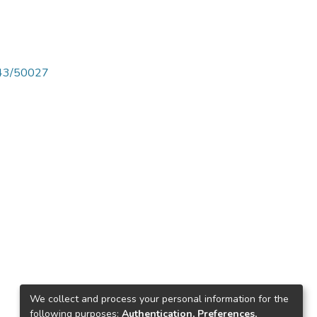
4143/50027
We collect and process your personal information for the
following purposes:
Authentication, Preferences,