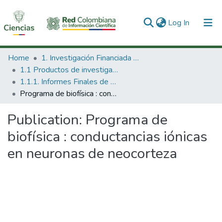
(current)
Log In
Communities & Collections
Home
1. Investigación Financiada con Recursos Públicos
1.1 Productos de investigación
All of DSpace
1.1.1. Informes Finales de Proyectos de Investigación
Programa de biofísica : conductancias iónicas en neuronas de neocorteza
Statistics
Publication:
Programa de
biofísica : conductancias iónicas
en neuronas de neocorteza