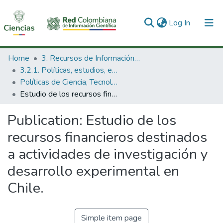
(current)
Log In
Communities & Collections
Home
3. Recursos de Información Científica y Tecnológica
3.2.1. Políticas, estudios, evaluaciones e indicadores de CTeI
All of DSpace
Políticas de Ciencia, Tecnología e Innovación
Estudio de los recursos financieros destinados a actividades de investigación y desarrollo experimental en Chile.
Statistics
Publication:
Estudio de los
recursos financieros destinados
a actividades de investigación y
desarrollo experimental en
Chile.
Simple item page