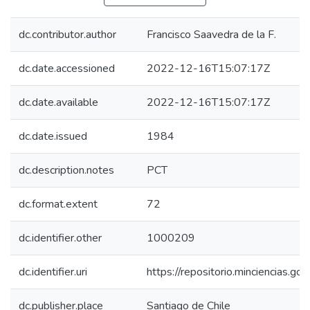
dc.contributor.author
Francisco Saavedra de la F.
dc.date.accessioned
2022-12-16T15:07:17Z
dc.date.available
2022-12-16T15:07:17Z
dc.date.issued
1984
dc.description.notes
PCT
dc.format.extent
72
dc.identifier.other
1000209
dc.identifier.uri
https://repositorio.minciencias.
dc.publisher.place
Santiago de Chile