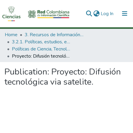
(current)
Log In
Communities & Collections
Home
3. Recursos de Información Científica y Tecnológica
3.2.1. Políticas, estudios, evaluaciones e indicadores de CTeI
All of DSpace
Políticas de Ciencia, Tecnología e Innovación
Proyecto: Difusión tecnológica via satelite.
Statistics
Publication:
Proyecto: Difusión
tecnológica via satelite.