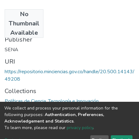
No
Date
Thumbnail
1992
Available
Publisher
SENA
URI
https://repositorio.minciencias.gov.co/handle/20.500.14143/
49208
Collections
Políticas de Ciencia, Tecnología e Innovación
We collect and process your personal information for the
following purposes:
Authentication, Preferences,
Full item page
Acknowledgement and Statistics
.
To learn more, please read our
privacy policy
.
DSpace software
copyright © 2002-2026
LYRASIS
Cookie
Privacy
End User
Send