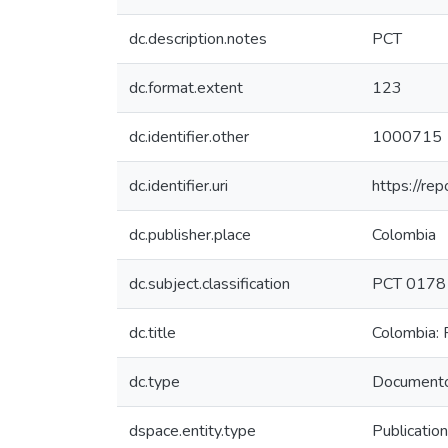
dc.description.notes
PCT
dc.format.extent
123
dc.identifier.other
1000715
dc.identifier.uri
https://re
dc.publisher.place
Colombia
dc.subject.classification
PCT 0178
dc.title
Colombia: P
dc.type
Documento
dspace.entity.type
Publication