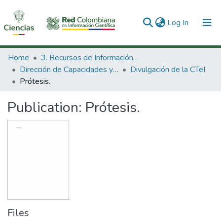
(current)
Log In
Communities & Collections
Home
3. Recursos de Información Científica y Tecnológica
Dirección de Capacidades y Divulgación de la CTeI
Divulgación de la CTeI
All of DSpace
Prótesis.
Statistics
Publication:
Prótesis.
Files