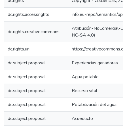
dc.rights
Copyright - Colciencias, 20
dc.rights.accessrights
info:eu-repo/semantics/op
Atribución-NoComercial-Comp
dc.rights.creativecommons
NC-SA 4.0)
dc.rights.uri
https://creativecommons.org
dc.subject.proposal
Experiencias ganadoras
dc.subject.proposal
Agua potable
dc.subject.proposal
Recurso vital
dc.subject.proposal
Potabilización del agua
dc.subject.proposal
Acueducto