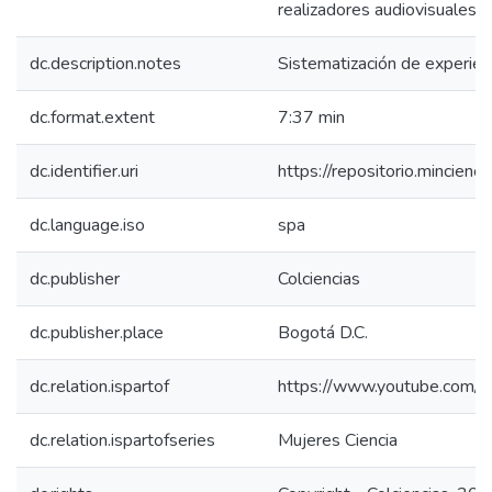
realizadores audiovisuales,
dc.description.notes
Sistematización de experien
dc.format.extent
7:37 min
dc.identifier.uri
https://repositorio.mincie
dc.language.iso
spa
dc.publisher
Colciencias
dc.publisher.place
Bogotá D.C.
dc.relation.ispartof
https://www.youtube.com/
dc.relation.ispartofseries
Mujeres Ciencia