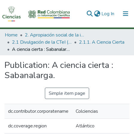
(current)
Log In
Communities & Collections
Home
2. Apropiación social de la información en Ciencia Tecnología e Innovación
2.1 Divulgación de la CTeI (Nueva)
2.1.1. A Ciencia Cierta
All of DSpace
A ciencia cierta : Sabanalarga.
Statistics
Publication:
A ciencia cierta :
Sabanalarga.
Simple item page
dc.contributor.corporatename
Colciencias
dc.coverage.region
Atlántico