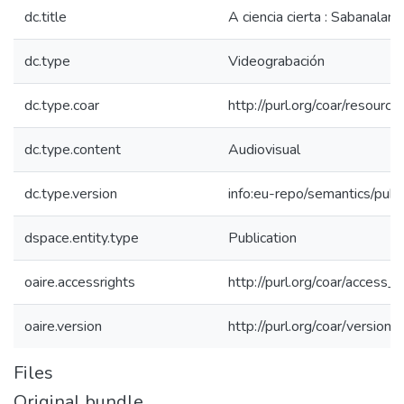
dc.title
A ciencia cierta : Sabanalarg
dc.type
Videograbación
dc.type.coar
http://purl.org/coar/resourc
dc.type.content
Audiovisual
dc.type.version
info:eu-repo/semantics/publ
dspace.entity.type
Publication
oaire.accessrights
http://purl.org/coar/access_r
oaire.version
http://purl.org/coar/versi
Files
Original bundle