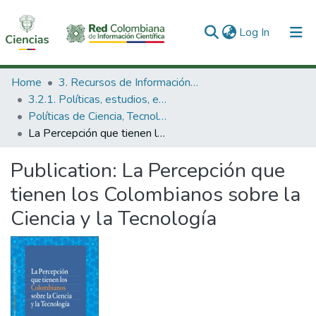
(current)
Log In
Communities & Collections
Home
3. Recursos de Información Científica y Tecnológica
3.2.1. Políticas, estudios, evaluaciones e indicadores de CTeI
All of DSpace
Políticas de Ciencia, Tecnología e Innovación
La Percepción que tienen los Colombianos sobre la Ciencia y la Tecnología
Statistics
Publication:
La Percepción que
tienen los Colombianos sobre la
Ciencia y la Tecnología