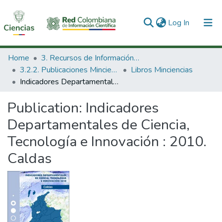
(current)
Log In
Communities & Collections
Home
3. Recursos de Información Científica y Tecnológica
3.2.2. Publicaciones Minciencias
Libros Minciencias
All of DSpace
Indicadores Departamentales de Ciencia, Tecnología e Innovación : 2010. Caldas
Statistics
Publication:
Indicadores
Departamentales de Ciencia,
Tecnología e Innovación : 2010.
Caldas