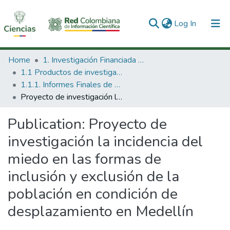
(current)
Log In
Communities & Collections
Home
1. Investigación Financiada con Recursos Públicos
1.1 Productos de investigación
All of DSpace
1.1.1. Informes Finales de Proyectos de Investigación
Proyecto de investigación la incidencia del miedo en las formas de inclusión y exclusión de la población en condición de desplazamiento en Medellín
Statistics
Publication:
Proyecto de
investigación la incidencia del
miedo en las formas de
inclusión y exclusión de la
población en condición de
desplazamiento en Medellín