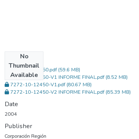
No
Files
Thumbnail
7272-10-12450.pdf
(59.6 MB)
Available
7272-10-12450-V1 INFORME FINAL.pdf
(8.52 MB)
7272-10-12450-V1.pdf
(80.67 MB)
7272-10-12450-V2 INFORME FINAL.pdf
(85.39 MB)
Date
2004
Publisher
Corporación Región