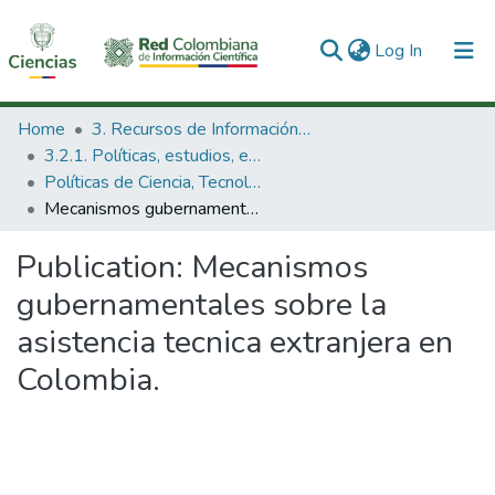
(current)
Log In
Communities & Collections
Home
3. Recursos de Información Científica y Tecnológica
3.2.1. Políticas, estudios, evaluaciones e indicadores de CTeI
All of DSpace
Políticas de Ciencia, Tecnología e Innovación
Mecanismos gubernamentales sobre la asistencia tecnica extranjera en Colombia.
Statistics
Publication:
Mecanismos
gubernamentales sobre la
asistencia tecnica extranjera en
Colombia.