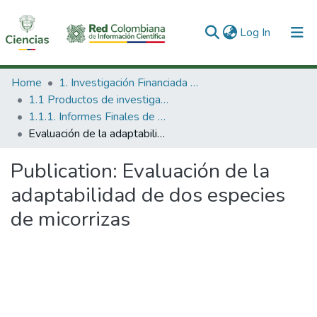
(current)
Log In
Communities & Collections
Home
1. Investigación Financiada con Recursos Públicos
1.1 Productos de investigación
All of DSpace
1.1.1. Informes Finales de Proyectos de Investigación
Evaluación de la adaptabilidad de dos especies de micorrizas
Statistics
Publication:
Evaluación de la
adaptabilidad de dos especies
de micorrizas