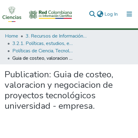
(current)
Log In
Communities & Collections
Home
3. Recursos de Información Científica y Tecnológica
3.2.1. Políticas, estudios, evaluaciones e indicadores de CTeI
All of DSpace
Políticas de Ciencia, Tecnología e Innovación
Guia de costeo, valoracion y negociacion de proyectos tecnológicos universidad - empresa.
Statistics
Publication:
Guia de costeo,
valoracion y negociacion de
proyectos tecnológicos
universidad - empresa.