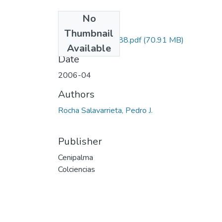
No
Files
Thumbnail
7262-12-13788.pdf
(70.91 MB)
Available
Date
2006-04
Authors
Rocha Salavarrieta, Pedro J.
Publisher
Cenipalma
Colciencias