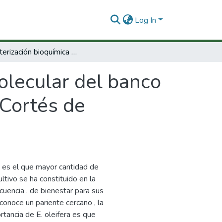
Log In
Caracterización bioquímica y molecular del banco de germoplasma de Elaeis oleifera [H.B.K.] Cortés de Cenipalma
olecular del banco
 Cortés de
.) es el que mayor cantidad de
ltivo se ha constituido en la
cuencia , de bienestar para sus
 conoce un pariente cercano , la
rtancia de E. oleifera es que