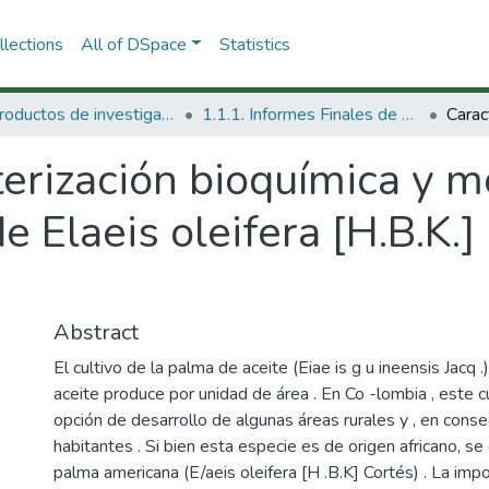
lections
All of DSpace
Statistics
1.1 Productos de investigación
1.1.1. Informes Finales de Proyectos de Investigación
erización bioquímica y m
Elaeis oleifera [H.B.K.]
Abstract
El cultivo de la palma de aceite (Eiae is g u ineensis Jacq 
aceite produce por unidad de área . En Co -lombia , este cu
opción de desarrollo de algunas áreas rurales y , en conse
habitantes . Si bien esta especie es de origen africano, se
palma americana (E/aeis oleifera [H .B.K] Cortés) . La impo