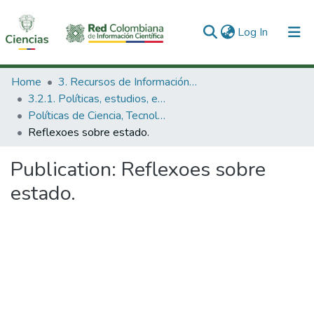
(current)
Log In
Communities & Collections
Home
3. Recursos de Información Científica y Tecnológica
3.2.1. Políticas, estudios, evaluaciones e indicadores de CTeI
All of DSpace
Políticas de Ciencia, Tecnología e Innovación
Reflexoes sobre estado.
Statistics
Publication:
Reflexoes sobre
estado.