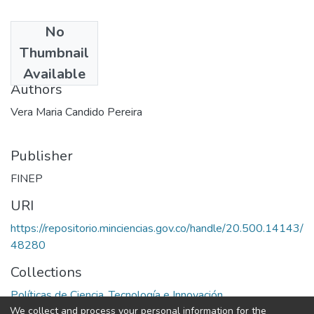
No
Date
Thumbnail
1976
Available
Authors
Vera Maria Candido Pereira
Publisher
FINEP
URI
https://repositorio.minciencias.gov.co/handle/20.500.14143/
48280
Collections
Políticas de Ciencia, Tecnología e Innovación
We collect and process your personal information for the