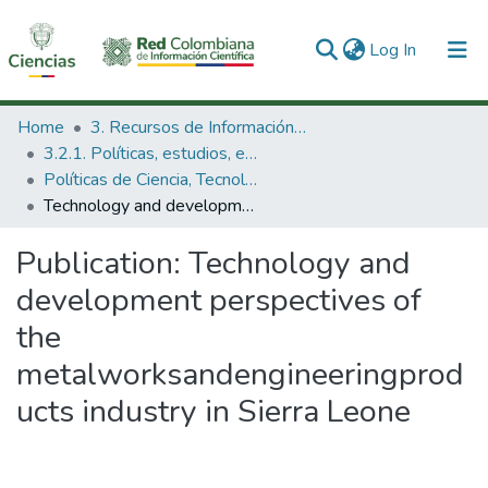
(current)
Log In
Communities & Collections
Home
3. Recursos de Información Científica y Tecnológica
3.2.1. Políticas, estudios, evaluaciones e indicadores de CTeI
All of DSpace
Políticas de Ciencia, Tecnología e Innovación
Technology and development perspectives of the metalworksandengineeringproducts industry in Sierra Leone
Statistics
Publication:
Technology and
development perspectives of
the
metalworksandengineeringprod
ucts industry in Sierra Leone