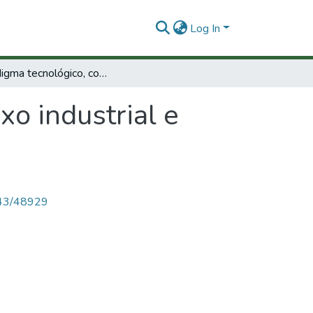
Log In
Paradigma tecnológico, complexo industrial e política económicana microelectronica.
o industrial e
4143/48929