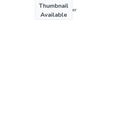
Authors
Thumbnail
Fabio Stefano Erber
Available