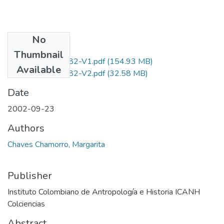
No
Files
Thumbnail
0196-10-10482-V1.pdf
(154.93 MB)
Available
0196-10-10482-V2.pdf
(32.58 MB)
Date
2002-09-23
Authors
Chaves Chamorro, Margarita
Publisher
Instituto Colombiano de Antropología e Historia ICANH
Colciencias
Abstract