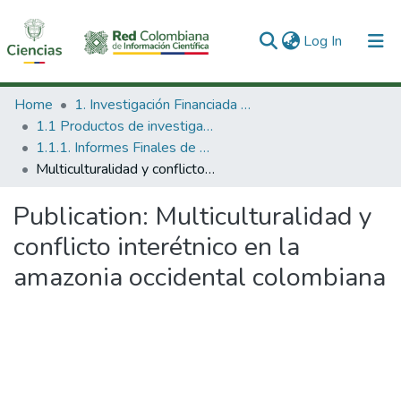
(current)
Log In
Communities & Collections
Home
1. Investigación Financiada con Recursos Públicos
1.1 Productos de investigación
All of DSpace
1.1.1. Informes Finales de Proyectos de Investigación
Multiculturalidad y conflicto interétnico en la amazonia occidental colombiana
Statistics
Publication:
Multiculturalidad y
conflicto interétnico en la
amazonia occidental colombiana