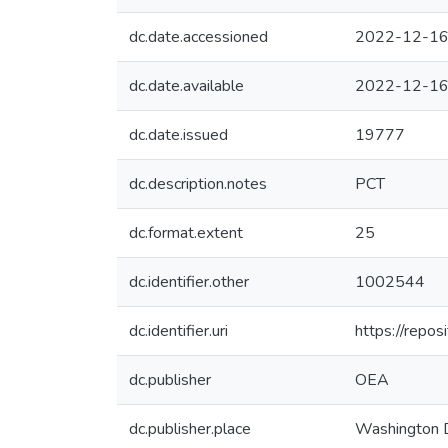
dc.date.accessioned
2022-12-16
dc.date.available
2022-12-16
dc.date.issued
19777
dc.description.notes
PCT
dc.format.extent
25
dc.identifier.other
1002544
dc.identifier.uri
https://repo
dc.publisher
OEA
dc.publisher.place
Washington 