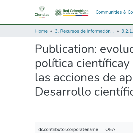
Communities & Col
Home
3. Recursos de Información Científica y Tecnológica
Publication:
evoluc
política científica
las acciones de a
Desarrollo científ
dc.contributor.corporatename
OEA