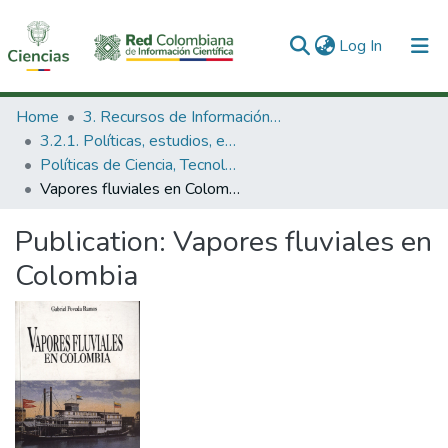
(current)
Log In
Communities & Collections
Home
3. Recursos de Información Científica y Tecnológica
3.2.1. Políticas, estudios, evaluaciones e indicadores de CTeI
All of DSpace
Políticas de Ciencia, Tecnología e Innovación
Vapores fluviales en Colombia
Statistics
Publication:
Vapores fluviales en
Colombia