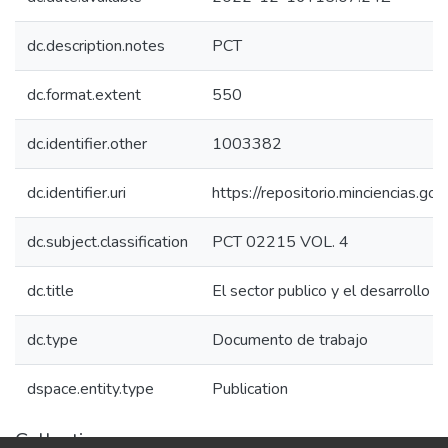
dc.description.notes
PCT
dc.format.extent
550
dc.identifier.other
1003382
dc.identifier.uri
https://repositorio.minciencias.
dc.subject.classification
PCT 02215 VOL. 4
dc.title
El sector publico y el desarrollo t
dc.type
Documento de trabajo
dspace.entity.type
Publication
Collections