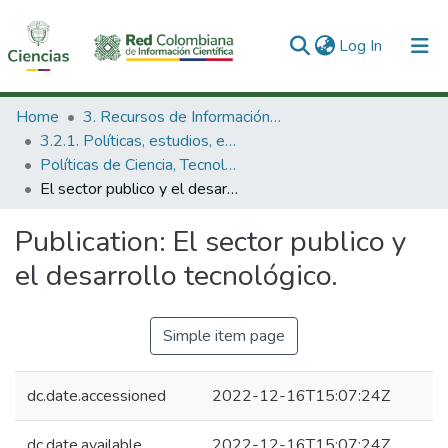
(current)
Log In
Communities & Collections
Home
3. Recursos de Información Científica y Tecnológica
3.2.1. Políticas, estudios, evaluaciones e indicadores de CTeI
All of DSpace
Políticas de Ciencia, Tecnología e Innovación
El sector publico y el desarrollo tecnológico.
Statistics
Publication:
El sector publico y
el desarrollo tecnológico.
Simple item page
dc.date.accessioned
2022-12-16T15:07:24Z
dc.date.available
2022-12-16T15:07:24Z