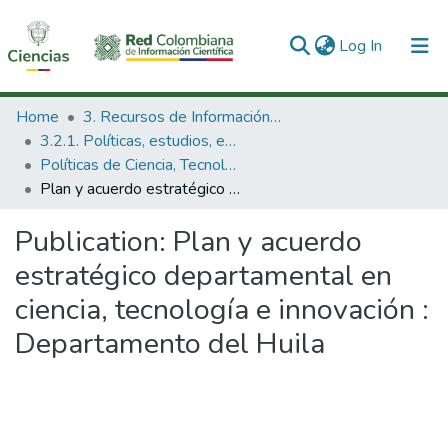
(current)
Log In
Communities & Collections
Home
3. Recursos de Información Científica y Tecnológica
3.2.1. Políticas, estudios, evaluaciones e indicadores de CTeI
All of DSpace
Políticas de Ciencia, Tecnología e Innovación
Plan y acuerdo estratégico departamental en ciencia, tecnología e innovación : Departamento del Huila
Statistics
Publication:
Plan y acuerdo
estratégico departamental en
ciencia, tecnología e innovación :
Departamento del Huila