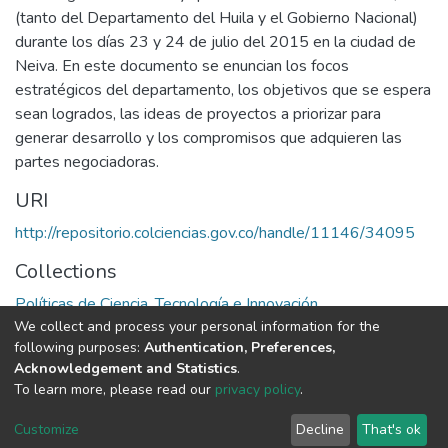
(tanto del Departamento del Huila y el Gobierno Nacional)
durante los días 23 y 24 de julio del 2015 en la ciudad de
Neiva. En este documento se enuncian los focos
estratégicos del departamento, los objetivos que se espera
sean logrados, las ideas de proyectos a priorizar para
generar desarrollo y los compromisos que adquieren las
partes negociadoras.
URI
http://repositorio.colciencias.gov.co/handle/11146/34095
Collections
Políticas de Ciencia, Tecnología e Innovación
We collect and process your personal information for the
following purposes:
Authentication, Preferences,
Full item page
Acknowledgement and Statistics
.
To learn more, please read our
privacy policy
.
DSpace software
copyright © 2002-2026
LYRASIS
Cookie
Privacy
End User
Send
Customize
Decline
That's ok
settings
policy
Agreement
Feedback