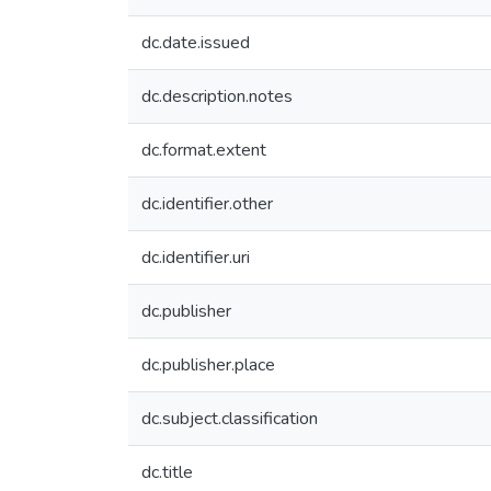
dc.date.issued
dc.description.notes
dc.format.extent
dc.identifier.other
dc.identifier.uri
dc.publisher
dc.publisher.place
dc.subject.classification
dc.title