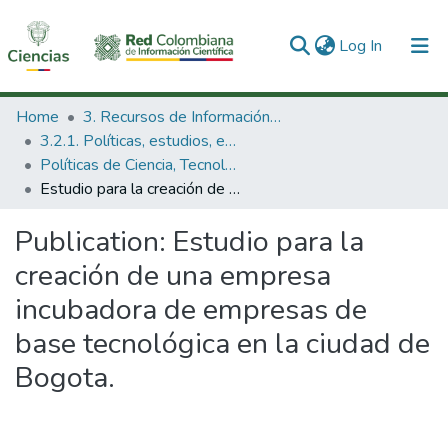
(current)
Log In
Communities & Collections
Home
3. Recursos de Información Científica y Tecnológica
3.2.1. Políticas, estudios, evaluaciones e indicadores de CTeI
All of DSpace
Políticas de Ciencia, Tecnología e Innovación
Estudio para la creación de una empresa incubadora de empresas de base tecnológica en la ciudad de Bogota.
Statistics
Publication:
Estudio para la
creación de una empresa
incubadora de empresas de
base tecnológica en la ciudad de
Bogota.