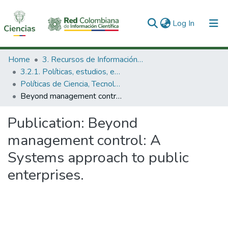
(current)
Log In
Communities & Collections
Home
3. Recursos de Información Científica y Tecnológica
3.2.1. Políticas, estudios, evaluaciones e indicadores de CTeI
All of DSpace
Políticas de Ciencia, Tecnología e Innovación
Beyond management control: A Systems approach to public enterprises.
Statistics
Publication:
Beyond
management control: A
Systems approach to public
enterprises.