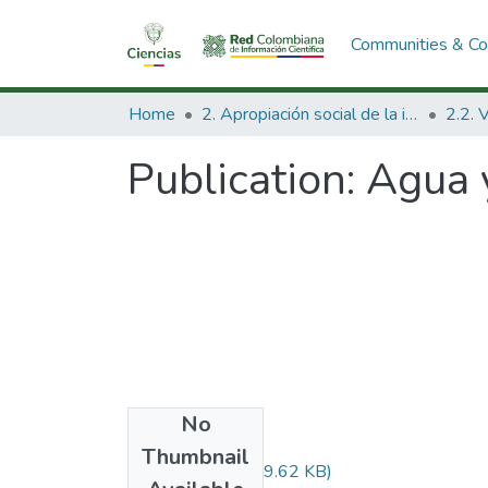
Communities & Col
Home
2. Apropiación social de la información en Ciencia Tecnología e Innovación
Publication:
Agua y
No
Files
Thumbnail
Audiovisual.pdf
(29.62 KB)