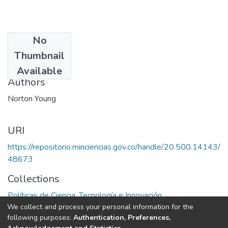
No
Date
Thumbnail
1975
Available
Authors
Norton Young
URI
https://repositorio.minciencias.gov.co/handle/20.500.14143/
48673
Collections
Políticas de Ciencia, Tecnología e Innovación
We collect and process your personal information for the
following purposes:
Authentication, Preferences,
Full item page