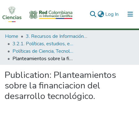
(current)
Log In
Communities & Collections
Home
3. Recursos de Información Científica y Tecnológica
3.2.1. Políticas, estudios, evaluaciones e indicadores de CTeI
All of DSpace
Políticas de Ciencia, Tecnología e Innovación
Planteamientos sobre la financiacion del desarrollo tecnológico.
Statistics
Publication:
Planteamientos
sobre la financiacion del
desarrollo tecnológico.