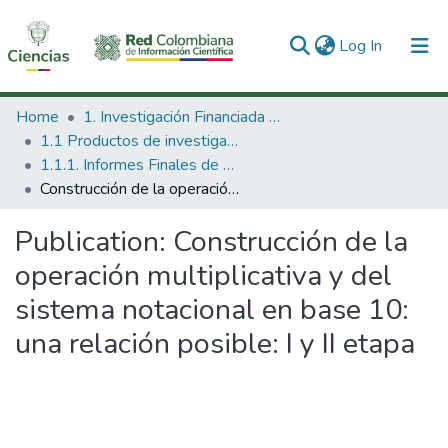
(current)
Log In
Communities & Collections
Home
1. Investigación Financiada con Recursos Públicos
1.1 Productos de investigación
All of DSpace
1.1.1. Informes Finales de Proyectos de Investigación
Construcción de la operación multiplicativa y del sistema notacional en base 10: una relación posible: I y II etapa
Statistics
Publication:
Construcción de la
operación multiplicativa y del
sistema notacional en base 10:
una relación posible: I y II etapa