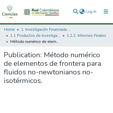
(current)
Log In
Communities & Collections
Home
1. Investigación Financiada con Recursos Públicos
1.1 Productos de investigación
1.1.2. Informes Finales
All of DSpace
Método numérico de elementos de frontera para fluidos no-newtonianos no-isotérmicos.
Statistics
Publication:
Método numérico
de elementos de frontera para
fluidos no-newtonianos no-
isotérmicos.