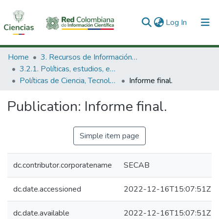
(current)
Log In
Communities & Collections
Home
3. Recursos de Información Científica y Tecnológica
3.2.1. Políticas, estudios, evaluaciones e indicadores de CTeI
All of DSpace
Políticas de Ciencia, Tecnología e Innovación
Informe final.
Statistics
Publication:
Informe final.
Simple item page
dc.contributor.corporatename
SECAB
dc.date.accessioned
2022-12-16T15:07:51Z
dc.date.available
2022-12-16T15:07:51Z