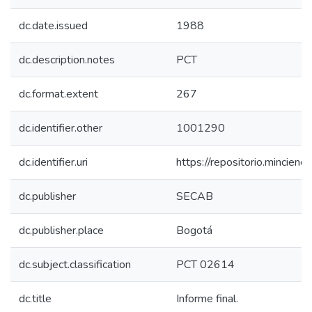
dc.date.issued
1988
dc.description.notes
PCT
dc.format.extent
267
dc.identifier.other
1001290
dc.identifier.uri
https://repositorio.mincie
dc.publisher
SECAB
dc.publisher.place
Bogotá
dc.subject.classification
PCT 02614
dc.title
Informe final.