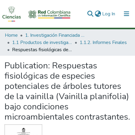
(current)
Log In
Communities & Collections
Home
1. Investigación Financiada con Recursos Públicos
1.1 Productos de investigación
1.1.2. Informes Finales
All of DSpace
Respuestas fisiológicas de especies potenciales de árboles tutores de la vainilla (Vainilla planifolia) bajo condiciones microambientales contrastantes.
Statistics
Publication:
Respuestas
fisiológicas de especies
potenciales de árboles tutores
de la vainilla (Vainilla planifolia)
bajo condiciones
microambientales contrastantes.