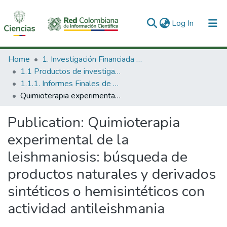
(current)
Log In
Communities & Collections
Home
1. Investigación Financiada con Recursos Públicos
1.1 Productos de investigación
All of DSpace
1.1.1. Informes Finales de Proyectos de Investigación
Quimioterapia experimental de la leishmaniosis: búsqueda de productos naturales y derivados sintéticos o hemisintéticos con actividad antileishmania
Statistics
Publication:
Quimioterapia
experimental de la
leishmaniosis: búsqueda de
productos naturales y derivados
sintéticos o hemisintéticos con
actividad antileishmania