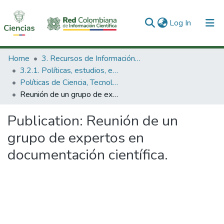
(current)
Log In
Communities & Collections
Home
3. Recursos de Información Científica y Tecnológica
3.2.1. Políticas, estudios, evaluaciones e indicadores de CTeI
All of DSpace
Políticas de Ciencia, Tecnología e Innovación
Reunión de un grupo de expertos en documentación científica.
Statistics
Publication:
Reunión de un
grupo de expertos en
documentación científica.