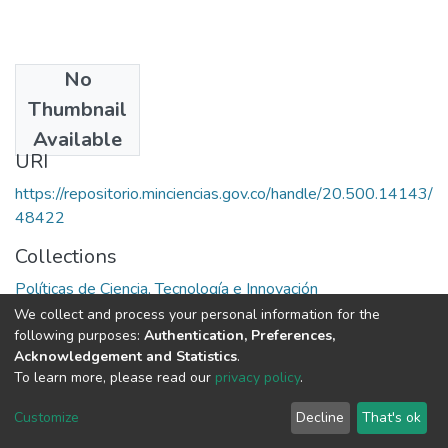
No
Publisher
Thumbnail
OEA
Available
URI
https://repositorio.minciencias.gov.co/handle/20.500.14143/
48422
Collections
Políticas de Ciencia, Tecnología e Innovación
We collect and process your personal information for the
Full item page
following purposes:
Authentication, Preferences,
Acknowledgement and Statistics
.
To learn more, please read our
privacy policy
.
DSpace software
copyright © 2002-2026
LYRASIS
Cookie
Privacy
End User
Send
Customize
Decline
That's ok
settings
policy
Agreement
Feedback