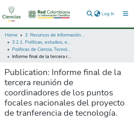
(current)
Log In
Communities & Collections
Home
3. Recursos de Información Científica y Tecnológica
3.2.1. Políticas, estudios, evaluaciones e indicadores de CTeI
All of DSpace
Políticas de Ciencia, Tecnología e Innovación
Informe final de la tercera reunión de coordinadores de los puntos focales nacionales del proyecto de tranferencia de tecnología.
Statistics
Publication:
Informe final de la
tercera reunión de
coordinadores de los puntos
focales nacionales del proyecto
de tranferencia de tecnología.