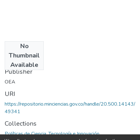
No
Date
Thumbnail
1973
Available
Publisher
OEA
URI
https://repositorio.minciencias.gov.co/handle/20.500.14143/
49341
Collections
Políticas de Ciencia, Tecnología e Innovación